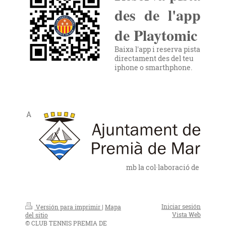
des de l'app
de Playtomic
Baixa l'app i reserva pista
directament des del teu
iphone o smarthphone.
A
mb la col·laboració de
Iniciar sesión
Versión para imprimir
|
Mapa
Vista Web
del sitio
© CLUB TENNIS PREMIA DE