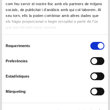
com feu servir el nostre lloc amb els partners de mitjans
socials, de publicitat i d'anàlisis amb qui col·laborem. Al
seu torn, ells la poden combinar amb altres dades que
els hàgiu proporcionat o hagin recopilat a partir de l'ús
que heu fet dels seus serveis.
Selecció
Requeriments
de
consentiment
LES PISTES DE PÀDEL FUNCIONEN A
Preferències
PLE RENDIMENT!!
Seguim treballant en treure el màxim rendiment a
Estadístiques
les nostres pistes de Pàdel i oferir els millors
serveis!!
Estem organitzant desde Lligues de Pàdel, a
Màrqueting
Americanes Express, passant per campionats de
caps de setmana!!