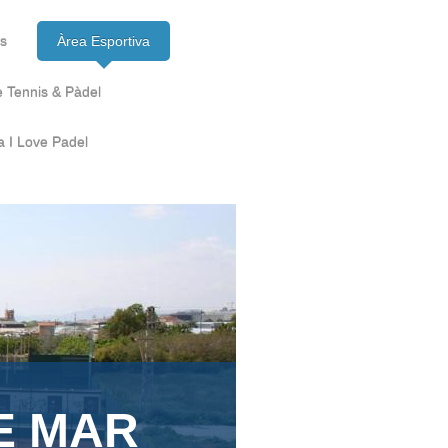
ts
Àrea Esportiva
e Tennis & Pàdel
a I Love Padel
E MAR