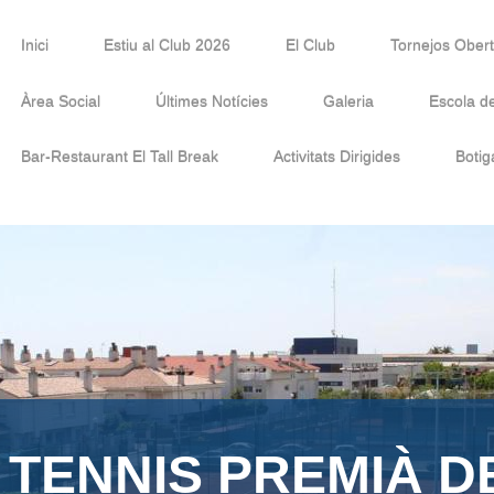
Inici
Estiu al Club 2026
El Club
Tornejos Ober
Àrea Social
Últimes Notícies
Galeria
Escola d
Bar-Restaurant El Tall Break
Activitats Dirigides
Botig
 TENNIS PREMIÀ D