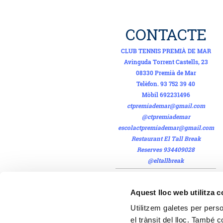
CONTACTE
CLUB TENNIS PREMIÀ DE MAR
Avinguda Torrent Castells, 23
08330 Premià de Mar
Telèfon. 93 752 39 40
Mòbil 692231496
ctpremiademar@gmail.com
@ctpremiademar
escolactpremiademar@gmail.com
Restaurant El Tall Break
Reserves 934409028
@eltallbreak
FES-TE SOCI!
Aquest lloc web utilitza 
Gaudeix dels millors serveis i
Utilitzem galetes per person
del Pàdel al millor preu!!
el trànsit del lloc. També 