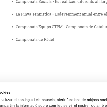
Campionats Socials - Es realitzen diferents al llarg
La Pinya Tennística - Esdeveniment anual entre el
Campionats Equips CTPM - Campionats de Catalun
Campionats de Pàdel
cookies
alitzar el contingut i els anuncis, oferir funcions de mitjans socia
compartim la informació sobre com feu servir el nostre lloc amb e