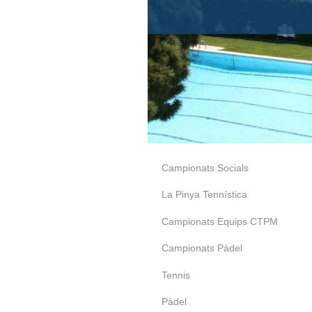
Campionats Socials
La Pinya Tennística
Campionats Equips CTPM
Campionats Pàdel
Tennis
Pàdel