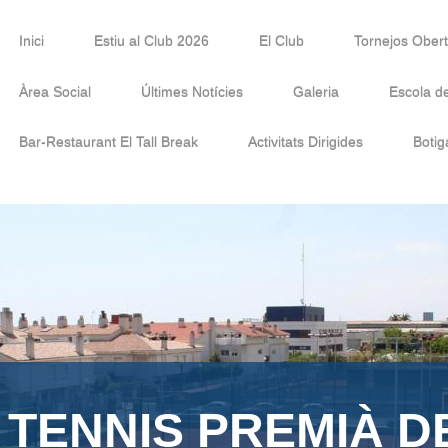
Inici
Estiu al Club 2026
El Club
Tornejos Ober
Àrea Social
Últimes Notícies
Galeria
Escola d
Bar-Restaurant El Tall Break
Activitats Dirigides
Botig
 TENNIS PREMIÀ D