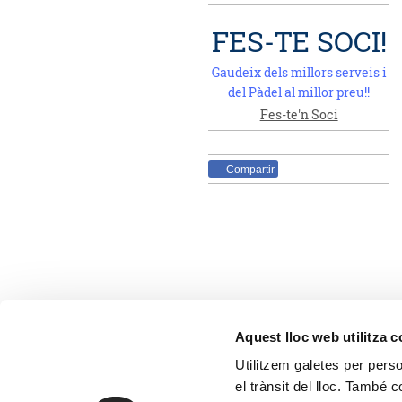
FES-TE SOCI!
Gaudeix dels millors serveis i
del Pàdel al millor preu!!
Fes-te'n Soci
Compartir
Aquest lloc web utilitza 
Utilitzem galetes per person
el trànsit del lloc. També 