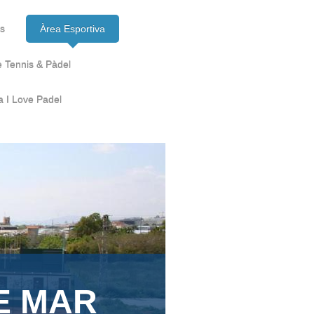
ts
Àrea Esportiva
e Tennis & Pàdel
a I Love Padel
E MAR