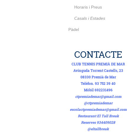
Horaris i Preus
Casals i Estades
Pàdel
CONTACTE
CLUB TENNIS PREMIÀ DE MAR
Avinguda Torrent Castells, 23
08330 Premià de Mar
Telèfon. 93 752 39 40
Mòbil 692231496
ctpremiademar@gmail.com
@ctpremiademar
escolactpremiademar@gmail.com
Restaurant El Tall Break
Reserves 934409028
@eltallbreak