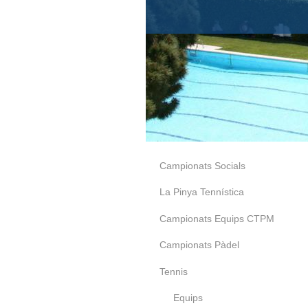
Campionats Socials
La Pinya Tennística
Campionats Equips CTPM
Campionats Pàdel
Tennis
Equips