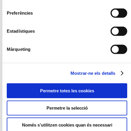
consentiment
Preferències
Estadístiques
Màrqueting
Mostrar-ne els detalls
Permetre totes les cookies
CONTACTE
Permetre la selecció
CLUB TENNIS PREMIÀ DE MAR
Avinguda Torrent Castells, 23
08330 Premià de Mar
Només s’utilitzen cookies quan és necessari
Telèfon. 93 752 39 40