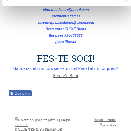
Mòbil 692231496
ctpremiademar@gmail.com
@ctpremiademar
escolactpremiademar@gmail.com
Restaurant El Tall Break
Reserves 934409028
@eltallbreak
FES-TE SOCI!
Gaudeix dels millors serveis i del Pàdel al millor preu!!
Fes-te'n Soci
Compartir
Iniciar sesión
Versión para imprimir
|
Mapa
Vista Web
del sitio
© CLUB TENNIS PREMIA DE