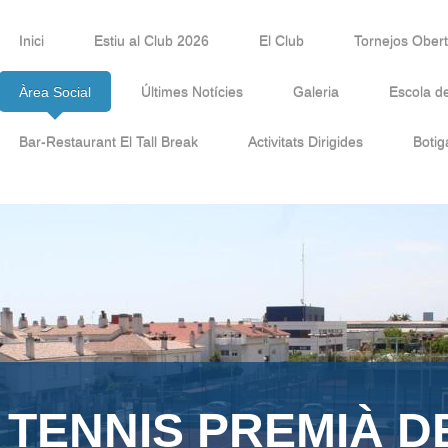
Inici
Estiu al Club 2026
El Club
Tornejos Ober
Àrea Social
Últimes Notícies
Galeria
Escola d
Bar-Restaurant El Tall Break
Activitats Dirigides
Botig
 TENNIS PREMIÀ D