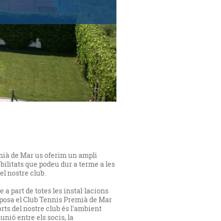
mià de Mar us oferim un ampli
ibilitats que podeu dur a terme a les
el nostre club.
 a part de totes les instal·lacions
sposa el Club Tennis Premià de Mar
orts del nostre club és l'ambient
unió entre els socis, la