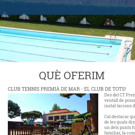
QUÈ OFERIM
CLUB TENNIS PREMIÀ DE MAR - EL CLUB DE TOTS!
Des del CT Pre
ventall de poss
instal·lacions d
Cal destacar que
de les quals di
un dels punts f
familiar, la com