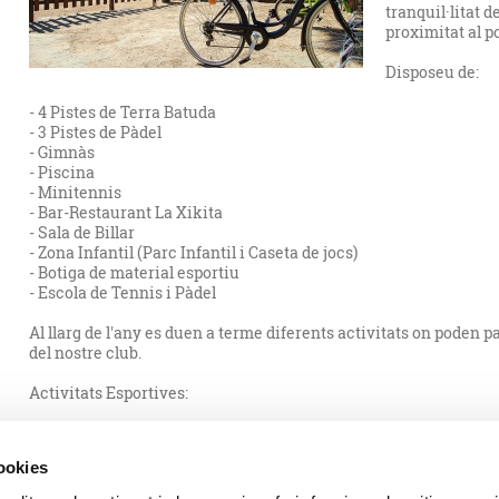
tranquil·litat 
proximitat al po
Disposeu de:
- 4 Pistes de Terra Batuda
- 3 Pistes de Pàdel
- Gimnàs
- Piscina
- Minitennis
- Bar-Restaurant La Xikita
- Sala de Billar
- Zona Infantil (Parc Infantil i Caseta de jocs)
- Botiga de material esportiu
- Escola de Tennis i Pàdel
Al llarg de l'any es duen a terme diferents activitats on poden p
del nostre club.
Activitats Esportives:
- Campionats Socials
- La Pinya Tennística
cookies
- Jornades Familiars
- Presentacions Equips