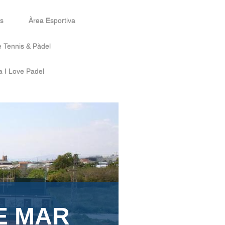
ts
Àrea Esportiva
e Tennis & Pàdel
a I Love Padel
E MAR