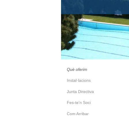
Què oferim
Instal·lacions
Junta Directiva
Fes-te'n Soci
Com Arribar