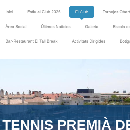
Inici
Estiu al Club 2026
El Club
Tornejos Ober
Àrea Social
Últimes Notícies
Galeria
Escola d
Bar-Restaurant El Tall Break
Activitats Dirigides
Botig
 TENNIS PREMIÀ D