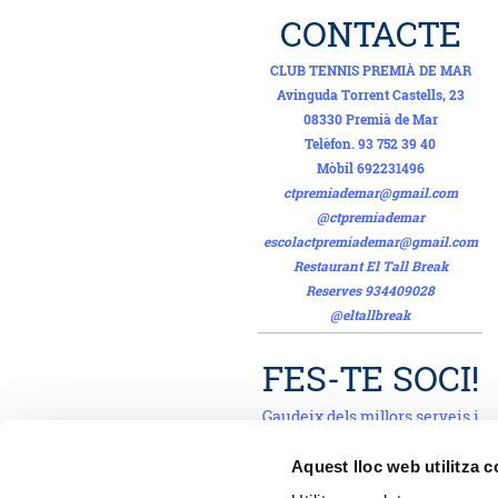
CONTACTE
CLUB TENNIS PREMIÀ DE MAR
Avinguda Torrent Castells, 23
08330 Premià de Mar
Telèfon. 93 752 39 40
Mòbil 692231496
ctpremiademar@gmail.com
@ctpremiademar
escolactpremiademar@gmail.com
Restaurant El Tall Break
Reserves 934409028
@eltallbreak
FES-TE SOCI!
Gaudeix dels millors serveis i
del Pàdel al millor preu!!
Aquest lloc web utilitza 
Fes-te'n Soci